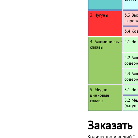
3. Чугуны
3.3 Вы
шаров
3.4 Ко
4. Алюминиевые
4.1 Чи
сплавы
4.2 Ал
содерж
4.3 Ал
содерж
5. Медно-
5.1 Чи
цинковые
5.2 Ме
сплавы
(латун
Заказать
Количество изделий
*