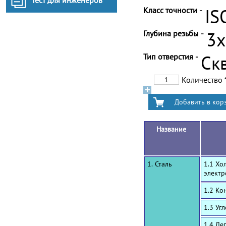
Тест для инженеров
Класс точности -
IS
Глубина резьбы -
3
Тип отверстия -
Ск
Количество
Название
1. Сталь
1.1 Хо
электр
1.2 Ко
1.3 Уг
1.4 Ле