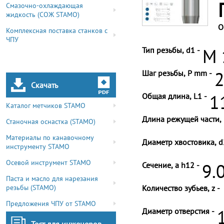
Смазочно-охлаждающая
жидкость (СОЖ STAMO)
О
Комплексная поставка станков с
ЧПУ
Тип резьбы, d1 -
M 
Шаг резьбы, P mm -
2
Скачать
Общая длина, L1 -
1
Каталог метчиков STAMO
Длина режущей части, 
Станочная оснастка (STAMO)
Материалы по канавочному
Диаметр хвостовика, d
инструменту STAMO
Осевой инструмент STAMO
Сечение, a h12 -
9.
Паста и масло для нарезания
резьбы (STAMO)
Количество зубьев, z -
Предложения ЧПУ от STAMO
Диаметр отверстия -