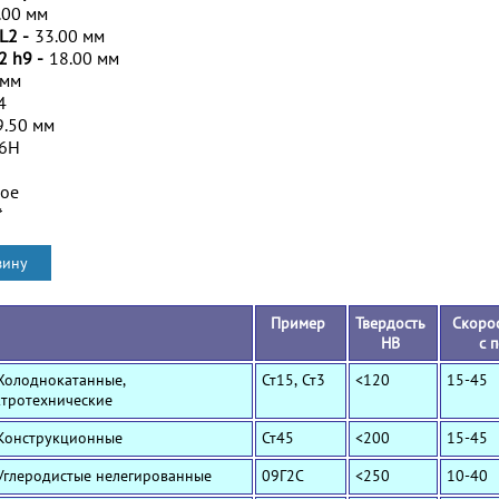
.00 мм
L2 -
33.00 мм
2 h9 -
18.00 мм
 мм
4
9.50 мм
/6H
ное
*
Пример
Твердость
Скорос
HB
с 
 Холоднокатанные,
Ст15, Ст3
<120
15-45
ктротехнические
 Конструкционные
Ст45
<200
15-45
 Углеродистые нелегированные
09Г2С
<250
10-40