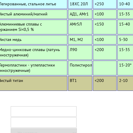
Легированные, стальное литье
18ХГ, 20Л
<250
10-40
 Чистый алюминий/магний
АД1, АМг1
<100
15-35
 Алюминиевые сплавы с
АМг5Л
<150
15-40
ержанием Si<0,5 %
Чистая медь
М1, М2
<100
5-30
 Медно-цинковые сплавы (латунь
Л90
<200
15-35
нностружечная)
Термопластики - углепластики
Полистирол
15-20*
инностружечные)
Чистый титан
ВТ1
<200
2-10