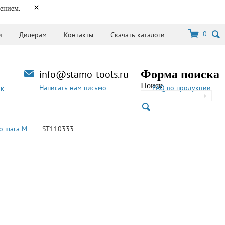
×
нением.
0
и
Дилерам
Контакты
Скачать каталоги
info@stamo-tools.ru
Форма поиска
Поиск
Написать нам письмо
FAQ по продукции
ок
о шага M
ST110333