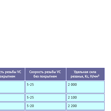
+
ть резьбы VC
Скорость резьбы VC
Удельная сила
покрытием
без покрытием
резанья, Кс, Н/мм²
5-25
2 000
5-25
2 100
5-20
2 200