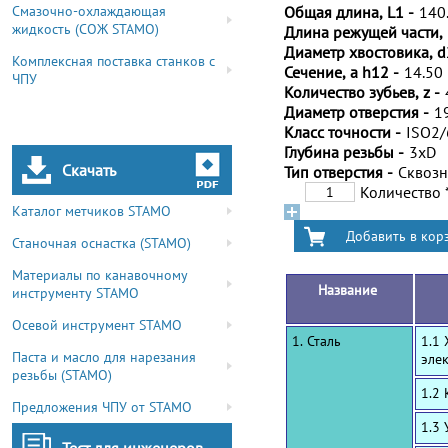
Смазочно-охлаждающая
Общая длина, L1 -
140
жидкость (СОЖ STAMO)
Длина режущей части, 
Диаметр хвостовика, d
Комплексная поставка станков с
Сечение, a h12 -
14.50
ЧПУ
Количество зубьев, z -
Диаметр отверстия -
1
Класс точности -
ISO2
Глубина резьбы -
3xD
Скачать
Тип отверстия -
Сквоз
Количество
Каталог метчиков STAMO
Станочная оснастка (STAMO)
Материалы по канавочному
Название
инструменту STAMO
Осевой инструмент STAMO
1. Сталь
1.1
Паста и масло для нарезания
эле
резьбы (STAMO)
1.2
Предложения ЧПУ от STAMO
1.3