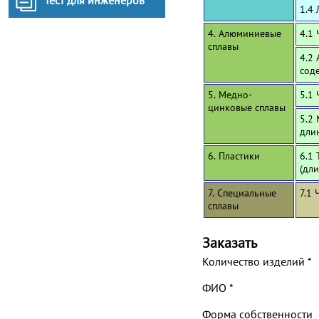
Тест для инженеров
1.4 
4. Алюминиевые
4.1
сплавы
4.2
сод
5. Медно-
5.1 
цинковые сплавы
5.2
дли
6. Пластики
6.1 
(дл
7. Специальные
7.1 
сплавы
Заказать
Количество изделий
*
ФИО
*
Форма собственности