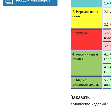
Тест для инженеров
1.4 
2. Нержавеющая
2.1
сталь
2.2 
3. Чугуны
3.3 
шар
3.4 
4. Алюминиевые
4.2 
сплавы
сод
4.3 
сод
5. Медно-
5.2 
цинковые сплавы
дли
Заказать
Количество изделий
*