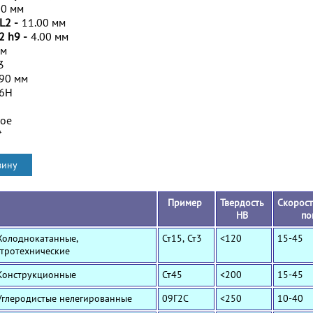
00 мм
L2 -
11.00 мм
2 h9 -
4.00 мм
мм
3
.90 мм
/6H
ное
*
Пример
Твердость
Скорост
HB
по
Холоднокатанные,
Ст15, Ст3
<120
15-45
ктротехнические
 Конструкционные
Ст45
<200
15-45
Углеродистые нелегированные
09Г2С
<250
10-40