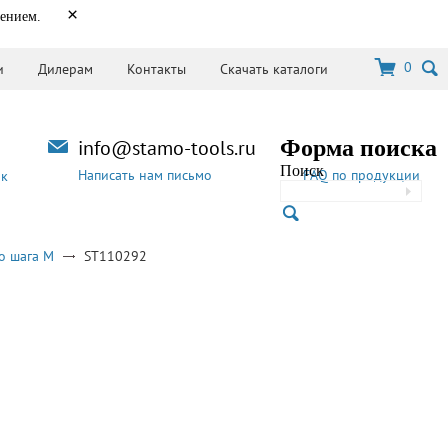
×
нением.
0
и
Дилерам
Контакты
Скачать каталоги
info@stamo-tools.ru
Форма поиска
Поиск
Написать нам письмо
FAQ по продукции
ок
о шага M
ST110292