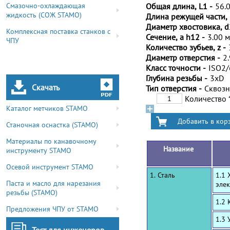
Смазочно-охлаждающая
Общая длина, L1 -
56.
жидкость (СОЖ STAMO)
Длина режущей части, 
Диаметр хвостовика, d
Комплексная поставка станков с
Сечение, a h12 -
3.00 
ЧПУ
Количество зубьев, z -
Диаметр отверстия -
2
Класс точности -
ISO2
Глубина резьбы -
3xD
Скачать
Тип отверстия -
Сквоз
Количество
Каталог метчиков STAMO
Станочная оснастка (STAMO)
Материалы по канавочному
Название
инструменту STAMO
Осевой инструмент STAMO
1. Сталь
1.1 
Паста и масло для нарезания
эле
резьбы (STAMO)
1.2
Предложения ЧПУ от STAMO
1.3 