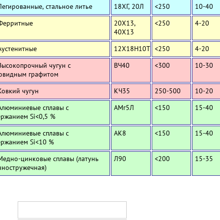
Легированные, стальное литье
18ХГ, 20Л
<250
10-40
 Ферритные
20Х13,
<250
4-20
40Х13
Аустенитные
12Х18Н10Т
<250
4-20
Высокопрочный чугун с
ВЧ40
<300
10-30
овидным графитом
Ковкий чугун
КЧ35
250-500
10-20
Алюминиевые сплавы с
АМг5Л
<150
15-40
ержанием Si<0,5 %
Алюминиевые сплавы с
АК8
<150
15-40
ержанием Si<10 %
Медно-цинковые сплавы (латунь
Л90
<200
15-35
нностружечная)