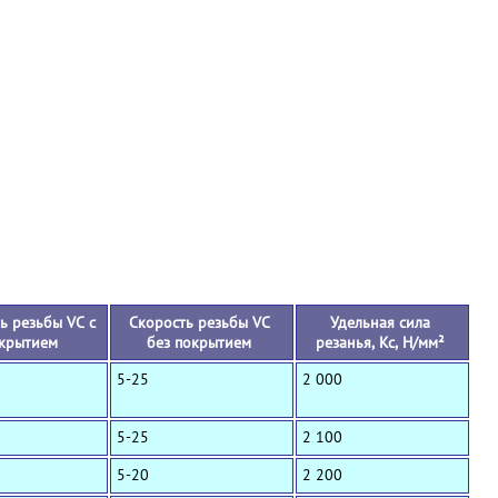
+
ь резьбы VC с
Скорость резьбы VC
Удельная сила
крытием
без покрытием
резанья, Кс, Н/мм²
5-25
2 000
5-25
2 100
5-20
2 200