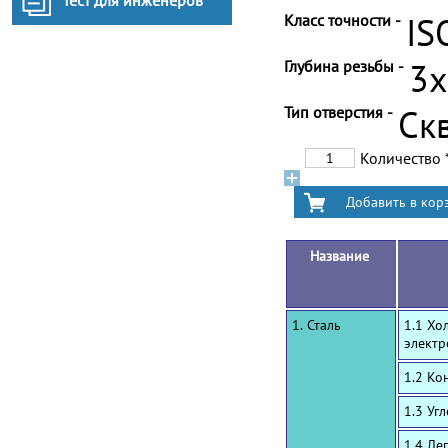
Тест для инженеров
Класс точности -
IS
Глубина резьбы -
3
Тип отверстия -
Ск
Количество
Название
1. Сталь
1.1 Хо
электр
1.2 Ко
1.3 Уг
1.4 Ле