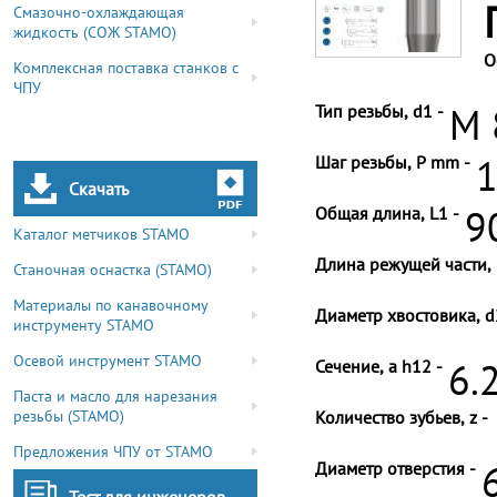
Смазочно-охлаждающая
жидкость (СОЖ STAMO)
О
Комплексная поставка станков с
ЧПУ
Тип резьбы, d1 -
M 
Шаг резьбы, P mm -
1
Скачать
Общая длина, L1 -
9
Каталог метчиков STAMO
Длина режущей части, 
Станочная оснастка (STAMO)
Материалы по канавочному
Диаметр хвостовика, d
инструменту STAMO
Осевой инструмент STAMO
Сечение, a h12 -
6.
Паста и масло для нарезания
резьбы (STAMO)
Количество зубьев, z -
Предложения ЧПУ от STAMO
Диаметр отверстия -