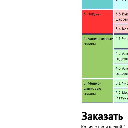
3. Чугуны
3.3 Вы
шаров
3.4 Ко
4. Алюминиевые
4.1 Чи
сплавы
4.2 Ал
содерж
4.3 Ал
содерж
5. Медно-
5.1 Чи
цинковые
5.2 Ме
сплавы
(латун
Заказать
Количество изделий
*