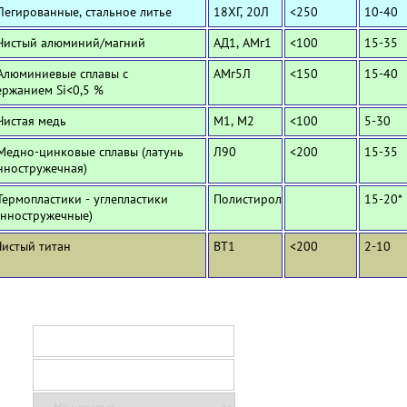
Легированные, стальное литье
18ХГ, 20Л
<250
10-40
 Чистый алюминий/магний
АД1, АМг1
<100
15-35
 Алюминиевые сплавы с
АМг5Л
<150
15-40
ержанием Si<0,5 %
Чистая медь
М1, М2
<100
5-30
 Медно-цинковые сплавы (латунь
Л90
<200
15-35
нностружечная)
Термопластики - углепластики
Полистирол
15-20*
инностружечные)
Чистый титан
ВТ1
<200
2-10