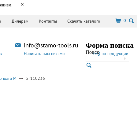
×
нением.
0
и
Дилерам
Контакты
Скачать каталоги
info@stamo-tools.ru
Форма поиска
Поиск
Написать нам письмо
FAQ по продукции
ок
о шага M
ST110236