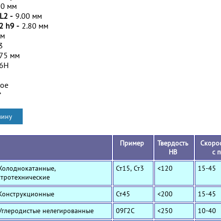
00 мм
L2 -
9.00 мм
2 h9 -
2.80 мм
мм
3
.75 мм
/6H
ное
*
Пример
Твердость
Скорос
HB
с 
 Холоднокатанные,
Ст15, Ст3
<120
15-45
ктротехнические
 Конструкционные
Ст45
<200
15-45
 Углеродистые нелегированные
09Г2С
<250
10-40