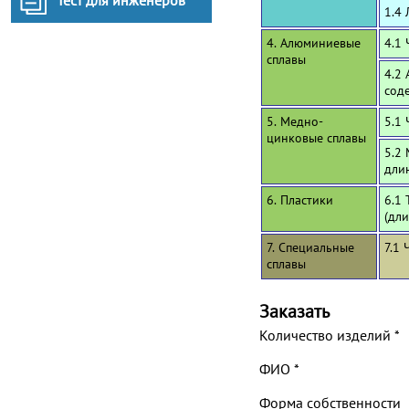
Тест для инженеров
1.4 
4. Алюминиевые
4.1
сплавы
4.2
сод
5. Медно-
5.1 
цинковые сплавы
5.2
дли
6. Пластики
6.1 
(дл
7. Специальные
7.1 
сплавы
Заказать
Количество изделий
*
ФИО
*
Форма собственности