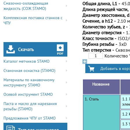
Смазочно-охлаждающая
Общая длина, L1 -
45.
жидкость (СОЖ STAMO)
Длина режущей части, 
Диаметр хвостовика, d
Комплексная поставка станков с
Сечение, a h12 -
2.10 
ЧПУ
Количество зубьев, z -
Диаметр отверстия -
1
Класс точности -
ISO2
Глубина резьбы -
3xD
Скачать
Тип отверстия -
Сквоз
Количество
Каталог метчиков STAMO
Станочная оснастка (STAMO)
Материалы по канавочному
Название
инструменту STAMO
Осевой инструмент STAMO
1. Сталь
1.1
Паста и масло для нарезания
эле
резьбы (STAMO)
1.2
Предложения ЧПУ от STAMO
1.3