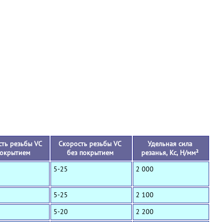
+
ть резьбы VC
Скорость резьбы VC
Удельная сила
покрытием
без покрытием
резанья, Кс, Н/мм²
5-25
2 000
5-25
2 100
5-20
2 200