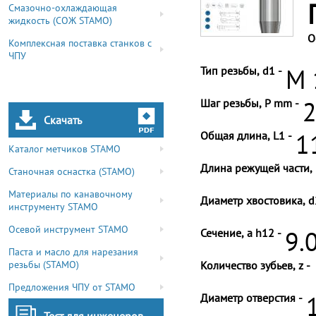
Смазочно-охлаждающая
жидкость (СОЖ STAMO)
О
Комплексная поставка станков с
ЧПУ
Тип резьбы, d1 -
M 
Шаг резьбы, P mm -
2
Скачать
Общая длина, L1 -
1
Каталог метчиков STAMO
Длина режущей части, 
Станочная оснастка (STAMO)
Материалы по канавочному
Диаметр хвостовика, d
инструменту STAMO
Осевой инструмент STAMO
Сечение, a h12 -
9.
Паста и масло для нарезания
резьбы (STAMO)
Количество зубьев, z -
Предложения ЧПУ от STAMO
Диаметр отверстия -