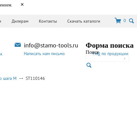
×
нением.
0
и
Дилерам
Контакты
Скачать каталоги
info@stamo-tools.ru
Форма поиска
Поиск
Написать нам письмо
FAQ по продукции
ок
о шага M
ST110146