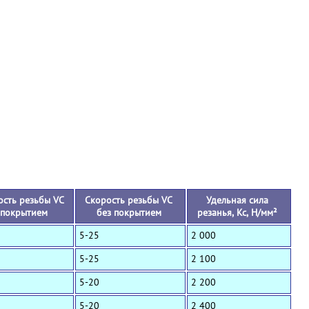
+
ость резьбы VC
Скорость резьбы VC
Удельная сила
 покрытием
без покрытием
резанья, Кс, Н/мм²
5-25
2 000
5-25
2 100
5-20
2 200
5-20
2 400