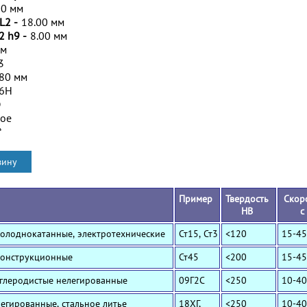
00 мм
L2 -
18.00 мм
2 h9 -
8.00 мм
мм
3
.80 мм
/6H
D
ное
*
Пример
Твердость
Скор
HB
с
Холоднокатанные, электротехнические
Ст15, Ст3
<120
15-45
Конструкционные
Ст45
<200
15-45
Углеродистые нелегированные
09Г2С
<250
10-40
Легированные, стальное литье
18ХГ,
<250
10-40