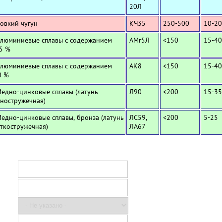
20Л
Ковкий чугун
КЧ35
250-500
10-20
Алюминиевые сплавы с содержанием
АМг5Л
<150
15-40
,5 %
Алюминиевые сплавы с содержанием
АК8
<150
15-40
0 %
Медно-цинковые сплавы (латунь
Л90
<200
15-35
ностружечная)
Медно-цинковые сплавы, бронза (латунь
ЛС59,
<200
5-25
ткостружечная)
ЛА67