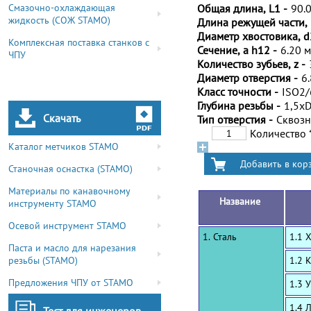
Смазочно-охлаждающая
Общая длина, L1 -
90.
жидкость (СОЖ STAMO)
Длина режущей части, 
Диаметр хвостовика, d
Комплексная поставка станков с
Сечение, a h12 -
6.20 
ЧПУ
Количество зубьев, z -
Диаметр отверстия -
6
Класс точности -
ISO2
Глубина резьбы -
1,5x
Скачать
Тип отверстия -
Сквоз
Количество
Каталог метчиков STAMO
Станочная оснастка (STAMO)
Материалы по канавочному
Название
инструменту STAMO
Осевой инструмент STAMO
1. Сталь
1.1 
Паста и масло для нарезания
резьбы (STAMO)
1.2 
Предложения ЧПУ от STAMO
1.3 
1.4 