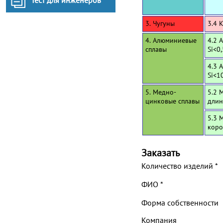
Тест для инженеров
3. Чугуны
3.4 
4. Алюминиевые
4.2 
сплавы
Si<0
4.3 
Si<1
5. Медно-
5.2 
цинковые сплавы
длин
5.3 
коро
Заказать
Количество изделий
*
ФИО
*
Форма собственности
Компания