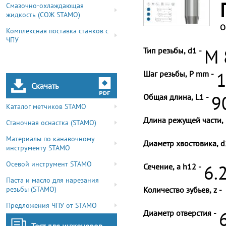
Смазочно-охлаждающая
жидкость (СОЖ STAMO)
О
Комплексная поставка станков с
ЧПУ
Тип резьбы, d1 -
M 
Шаг резьбы, P mm -
1
Скачать
Общая длина, L1 -
9
Каталог метчиков STAMO
Длина режущей части, 
Станочная оснастка (STAMO)
Материалы по канавочному
Диаметр хвостовика, d
инструменту STAMO
Осевой инструмент STAMO
Сечение, a h12 -
6.
Паста и масло для нарезания
резьбы (STAMO)
Количество зубьев, z -
Предложения ЧПУ от STAMO
Диаметр отверстия -