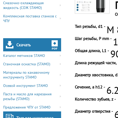
Смазочно-охлаждающая
жидкость (СОЖ STAMO)
О
Комплексная поставка станков с
ЧПУ
Тип резьбы, d1 -
M 
Шаг резьбы, P mm -
1
Скачать
Общая длина, L1 -
9
Каталог метчиков STAMO
Длина режущей части, 
Станочная оснастка (STAMO)
Материалы по канавочному
Диаметр хвостовика, d
инструменту STAMO
Осевой инструмент STAMO
Сечение, a h12 -
6.
Паста и масло для нарезания
резьбы (STAMO)
Количество зубьев, z -
Предложения ЧПУ от STAMO
Диаметр отверстия -