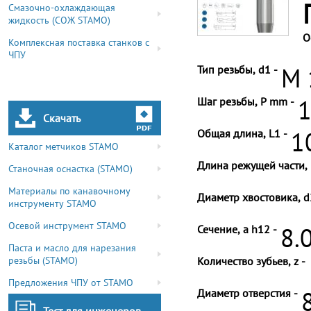
Смазочно-охлаждающая
жидкость (СОЖ STAMO)
О
Комплексная поставка станков с
ЧПУ
Тип резьбы, d1 -
M 
Шаг резьбы, P mm -
1
Скачать
Общая длина, L1 -
1
Каталог метчиков STAMO
Длина режущей части, 
Станочная оснастка (STAMO)
Материалы по канавочному
Диаметр хвостовика, d
инструменту STAMO
Осевой инструмент STAMO
Сечение, a h12 -
8.
Паста и масло для нарезания
резьбы (STAMO)
Количество зубьев, z -
Предложения ЧПУ от STAMO
Диаметр отверстия -