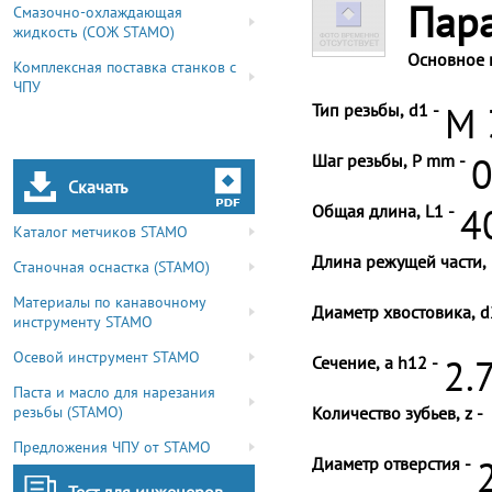
Пар
Смазочно-охлаждающая
жидкость (СОЖ STAMO)
Основное 
Комплексная поставка станков с
ЧПУ
Тип резьбы, d1 -
M 
Шаг резьбы, P mm -
0
Скачать
Общая длина, L1 -
4
Каталог метчиков STAMO
Длина режущей части, 
Станочная оснастка (STAMO)
Материалы по канавочному
Диаметр хвостовика, d
инструменту STAMO
Осевой инструмент STAMO
Сечение, a h12 -
2.
Паста и масло для нарезания
резьбы (STAMO)
Количество зубьев, z -
Предложения ЧПУ от STAMO
Диаметр отверстия -