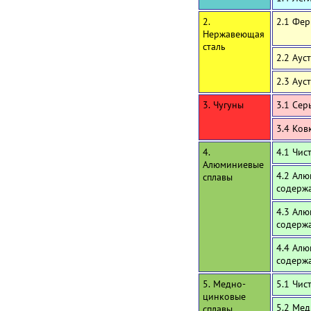
2.
2.1 Фе
Нержавеющая
сталь
2.2 Аус
2.3 Аус
3. Чугуны
3.1 Сер
3.4 Ков
4.
4.1 Чи
Алюминиевые
4.2 Алю
сплавы
содержа
4.3 Алю
содерж
4.4 Алю
содерж
5. Медно-
5.1 Чис
цинковые
5.2 Мед
сплавы