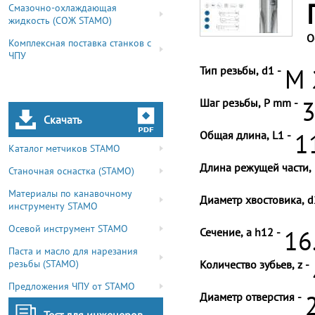
Смазочно-охлаждающая
жидкость (СОЖ STAMO)
О
Комплексная поставка станков с
ЧПУ
Тип резьбы, d1 -
M 
Шаг резьбы, P mm -
3
Скачать
Общая длина, L1 -
1
Каталог метчиков STAMO
Длина режущей части, 
Станочная оснастка (STAMO)
Материалы по канавочному
Диаметр хвостовика, d
инструменту STAMO
Осевой инструмент STAMO
Сечение, a h12 -
16
Паста и масло для нарезания
резьбы (STAMO)
Количество зубьев, z -
Предложения ЧПУ от STAMO
Диаметр отверстия -