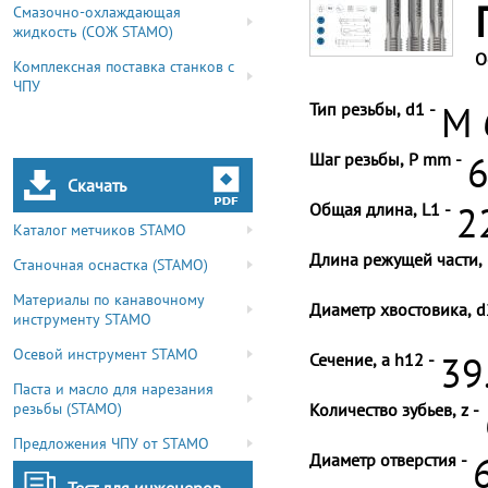
Смазочно-охлаждающая
жидкость (СОЖ STAMO)
О
Комплексная поставка станков с
ЧПУ
Тип резьбы, d1 -
M 
Шаг резьбы, P mm -
6
Скачать
Общая длина, L1 -
2
Каталог метчиков STAMO
Длина режущей части, 
Станочная оснастка (STAMO)
Материалы по канавочному
Диаметр хвостовика, d
инструменту STAMO
Осевой инструмент STAMO
Сечение, a h12 -
39
Паста и масло для нарезания
резьбы (STAMO)
Количество зубьев, z -
Предложения ЧПУ от STAMO
Диаметр отверстия -