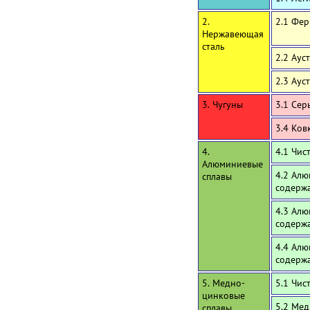
2.
2.1 Фе
Нержавеющая
сталь
2.2 Аус
2.3 Аус
3. Чугуны
3.1 Сер
3.4 Ков
4.
4.1 Чи
Алюминиевые
4.2 Алю
сплавы
содержа
4.3 Алю
содерж
4.4 Алю
содерж
5. Медно-
5.1 Чис
цинковые
5.2 Мед
сплавы