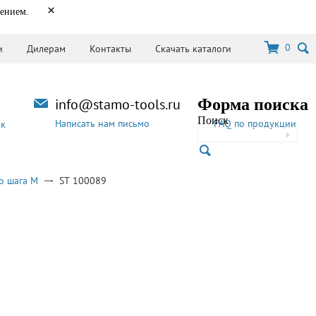
×
нением.
0
и
Дилерам
Контакты
Скачать каталоги
info@stamo-tools.ru
Форма поиска
Поиск
Написать нам письмо
FAQ по продукции
ок
о шага M
ST 100089