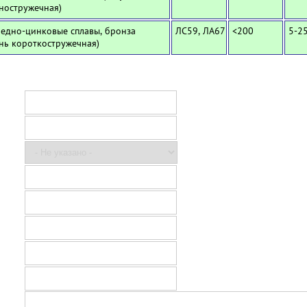
ностружечная)
Медно-цинковые сплавы, бронза
ЛС59, ЛА67
<200
5-2
унь короткостружечная)