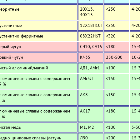
Ферритные
20Х13,
<250
4-2
40Х13
Аустенитные
12Х18Н10Т
<250
4-2
Аустенитно-ферритные
08Х22Н6Т
<320
4-2
Серый чугун
СЧ10, СЧ15
<180
15-
Ковкий чугун
КЧ35
250-500
10-
Чистый алюминий/магний
АД1, АМг1
<100
15-
Алюминиевые сплавы с содержанием
АМг5Л
<150
15-
5 %
Алюминиевые сплавы с содержанием
АК8
<150
15-
0 %
Алюминиевые сплавы с содержанием
АК17
<180
15-
2 %
Чистая медь
М1, М2
<100
5-3
Медно-цинковые сплавы (латунь
Л90
<200
15-