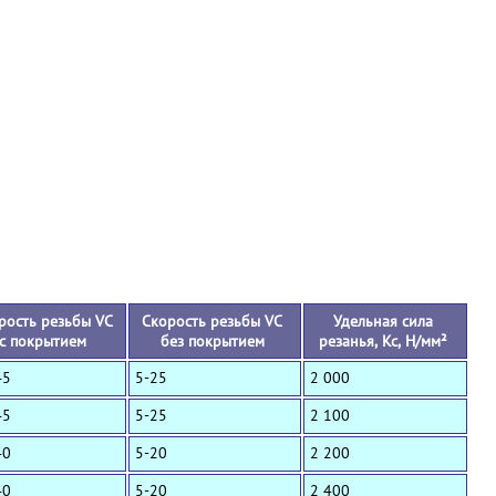
+
рость резьбы VC
Скорость резьбы VC
Удельная сила
с покрытием
без покрытием
резанья, Кс, Н/мм²
45
5-25
2 000
45
5-25
2 100
40
5-20
2 200
40
5-20
2 400