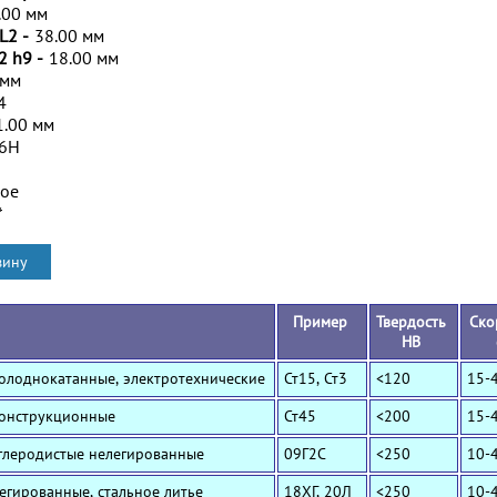
.00 мм
L2 -
38.00 мм
2 h9 -
18.00 мм
 мм
4
1.00 мм
/6H
ное
*
Пример
Твердость
Ско
HB
Холоднокатанные, электротехнические
Ст15, Ст3
<120
15-
Конструкционные
Ст45
<200
15-
Углеродистые нелегированные
09Г2С
<250
10-
Легированные, стальное литье
18ХГ, 20Л
<250
10-