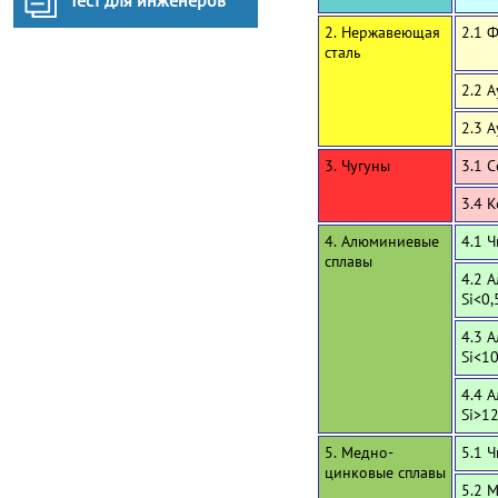
Тест для инженеров
2. Нержавеющая
2.1 
сталь
2.2 
2.3 
3. Чугуны
3.1 
3.4 
4. Алюминиевые
4.1 
сплавы
4.2 
Si<0,
4.3 
Si<1
4.4 
Si>1
5. Медно-
5.1 
цинковые сплавы
5.2 