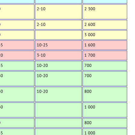
0
2-10
2 300
0
2-10
2 600
0
3 000
45
10-25
1 600
20
3-10
1 700
35
10-20
700
40
10-20
700
40
10-20
800
40
1 000
0
800
35
1 000