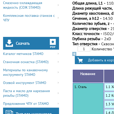
Смазочно-охлаждающая
Общая длина, L1 -
110
жидкость (СОЖ STAMO)
Длина режущей части, 
Диаметр хвостовика, d
Комплексная поставка станков с
Сечение, a h12 -
14.50
ЧПУ
Количество зубьев, z -
Диаметр отверстия -
2
Класс точности -
ISO2
Глубина резьбы -
2xD
Скачать
Тип отверстия -
Сквоз
Количество
Каталог метчиков STAMO
Станочная оснастка (STAMO)
Материалы по канавочному
Название
инструменту STAMO
Осевой инструмент STAMO
1. Сталь
1.1 
Паста и масло для нарезания
резьбы (STAMO)
1.2 
Предложения ЧПУ от STAMO
1.3 
1.4 