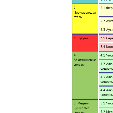
2.
2.1 Фе
Нержавеющая
сталь
2.2 Аус
2.3 Аус
3. Чугуны
3.1 Сер
3.4 Ков
4.
4.1 Чи
Алюминиевые
4.2 Алю
сплавы
содержа
4.3 Алю
содерж
4.4 Алю
содерж
5. Медно-
5.1 Чис
цинковые
5.2 Мед
сплавы