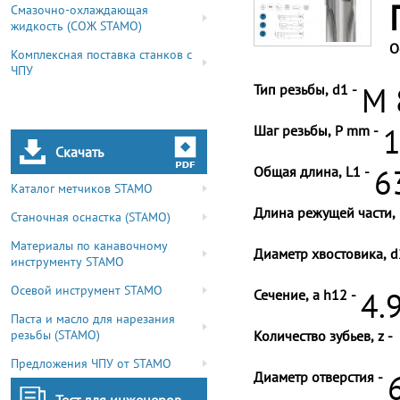
Смазочно-охлаждающая
жидкость (СОЖ STAMO)
О
Комплексная поставка станков с
ЧПУ
Тип резьбы, d1 -
M 
Шаг резьбы, P mm -
1
Скачать
Общая длина, L1 -
6
Каталог метчиков STAMO
Длина режущей части, 
Станочная оснастка (STAMO)
Материалы по канавочному
Диаметр хвостовика, d
инструменту STAMO
Осевой инструмент STAMO
Сечение, a h12 -
4.
Паста и масло для нарезания
резьбы (STAMO)
Количество зубьев, z -
Предложения ЧПУ от STAMO
Диаметр отверстия -