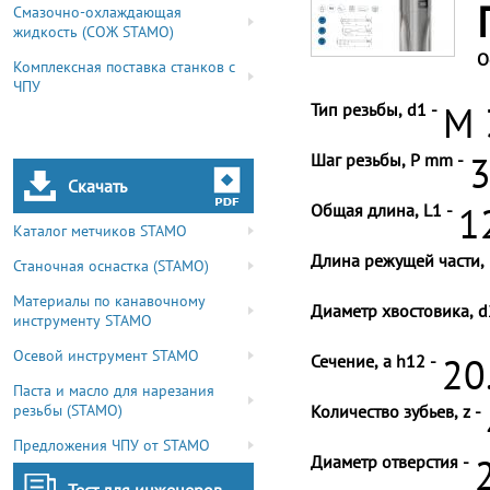
Смазочно-охлаждающая
жидкость (СОЖ STAMO)
О
Комплексная поставка станков с
ЧПУ
Тип резьбы, d1 -
M 
Шаг резьбы, P mm -
3
Скачать
Общая длина, L1 -
1
Каталог метчиков STAMO
Длина режущей части, 
Станочная оснастка (STAMO)
Материалы по канавочному
Диаметр хвостовика, d
инструменту STAMO
Осевой инструмент STAMO
Сечение, a h12 -
20
Паста и масло для нарезания
резьбы (STAMO)
Количество зубьев, z -
Предложения ЧПУ от STAMO
Диаметр отверстия -