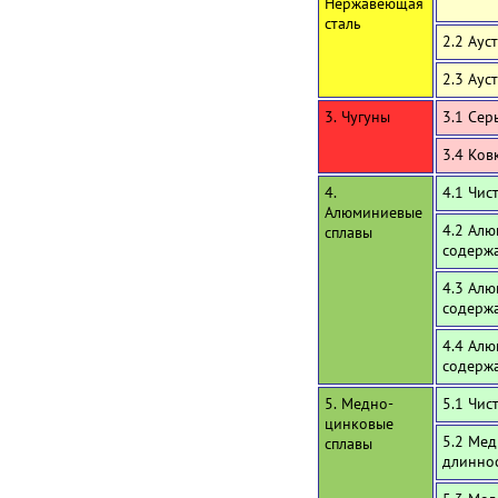
Нержавеющая
сталь
2.2 Аус
2.3 Аус
3. Чугуны
3.1 Сер
3.4 Ков
4.
4.1 Чи
Алюминиевые
4.2 Алю
сплавы
содержа
4.3 Алю
содерж
4.4 Алю
содерж
5. Медно-
5.1 Чис
цинковые
5.2 Мед
сплавы
длинно