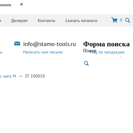
×
нением.
0
и
Дилерам
Контакты
Скачать каталоги
info@stamo-tools.ru
Форма поиска
Поиск
Написать нам письмо
FAQ по продукции
ок
о шага M
ST 100010