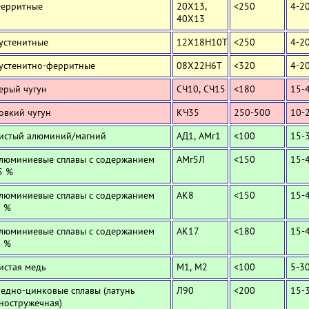
Ферритные
20Х13,
<250
4-2
40Х13
Аустенитные
12Х18Н10Т
<250
4-2
Аустенитно-ферритные
08Х22Н6Т
<320
4-2
Серый чугун
СЧ10, СЧ15
<180
15-
Ковкий чугун
КЧ35
250-500
10-
Чистый алюминий/магний
АД1, АМг1
<100
15-
Алюминиевые сплавы с содержанием
АМг5Л
<150
15-
5 %
Алюминиевые сплавы с содержанием
АК8
<150
15-
0 %
Алюминиевые сплавы с содержанием
АК17
<180
15-
2 %
Чистая медь
М1, М2
<100
5-3
Медно-цинковые сплавы (латунь
Л90
<200
15-
ностружечная)