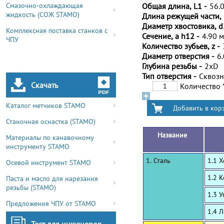
Смазочно-охлаждающая
Общая длина, L1 -
56.
жидкость (СОЖ STAMO)
Длина режущей части, 
Диаметр хвостовика, d
Комплексная поставка станков с
Сечение, a h12 -
4.90 
ЧПУ
Количество зубьев, z -
Диаметр отверстия -
6
Глубина резьбы -
2xD
Тип отверстия -
Сквоз
Скачать
Количество
Каталог метчиков STAMO
Станочная оснастка (STAMO)
Название
Материалы по канавочному
инструменту STAMO
1. Сталь
1.1 
Осевой инструмент STAMO
1.2 
Паста и масло для нарезания
резьбы (STAMO)
1.3 
Предложения ЧПУ от STAMO
1.4 