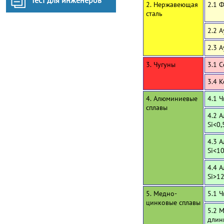
Тест для инженеров
2. Нержавеющая
2.1 
сталь
2.2 
2.3 
3. Чугуны
3.1 
3.4 
4. Алюминиевые
4.1 
сплавы
4.2 
Si<0,
4.3 
Si<1
4.4 
Si>1
5. Медно-
5.1 
цинковые сплавы
5.2 
длин