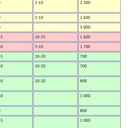
0
2-10
2 300
0
2-10
2 600
0
3 000
45
10-25
1 600
20
3-10
1 700
35
10-20
700
40
10-20
700
40
10-20
800
40
1 000
0
800
35
1 000