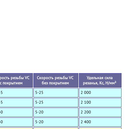
+
рость резьбы VC
Скорость резьбы VC
Удельная сила
с покрытием
без покрытием
резанья, Кс, Н/мм²
45
5-25
2 000
45
5-25
2 100
40
5-20
2 200
40
5-20
2 400