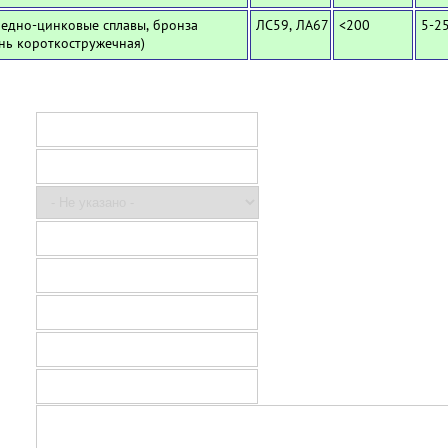
Медно-цинковые сплавы, бронза
ЛС59, ЛА67
<200
5-2
унь короткостружечная)