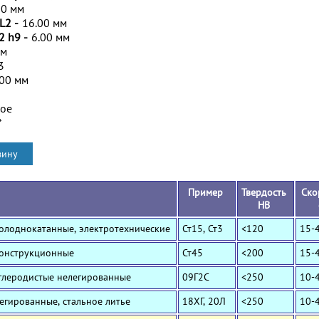
00 мм
L2 -
16.00 мм
2 h9 -
6.00 мм
мм
3
.00 мм
ное
*
Пример
Твердость
Ско
HB
Холоднокатанные, электротехнические
Ст15, Ст3
<120
15-
Конструкционные
Ст45
<200
15-
Углеродистые нелегированные
09Г2С
<250
10-
Легированные, стальное литье
18ХГ, 20Л
<250
10-