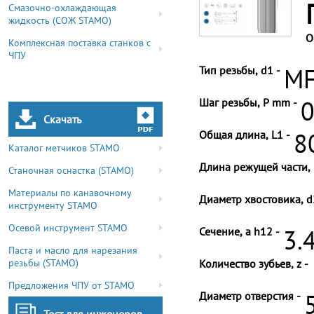
Смазочно-охлаждающая
жидкость (СОЖ STAMO)
О
Комплексная поставка станков с
ЧПУ
Тип резьбы, d1 -
MF
Шаг резьбы, P mm -
0
Скачать
Общая длина, L1 -
8
Каталог метчиков STAMO
Длина режущей части, 
Станочная оснастка (STAMO)
Материалы по канавочному
Диаметр хвостовика, d
инструменту STAMO
Осевой инструмент STAMO
Сечение, a h12 -
3.
Паста и масло для нарезания
резьбы (STAMO)
Количество зубьев, z -
Предложения ЧПУ от STAMO
Диаметр отверстия -