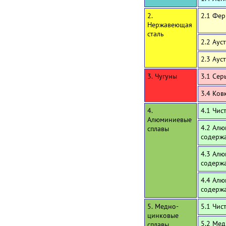
2.
2.1 Фе
Нержавеющая
сталь
2.2 Аус
2.3 Аус
3. Чугуны
3.1 Сер
3.4 Ков
4.
4.1 Чи
Алюминиевые
4.2 Алю
сплавы
содержа
4.3 Алю
содерж
4.4 Алю
содерж
5. Медно-
5.1 Чис
цинковые
5.2 Мед
сплавы