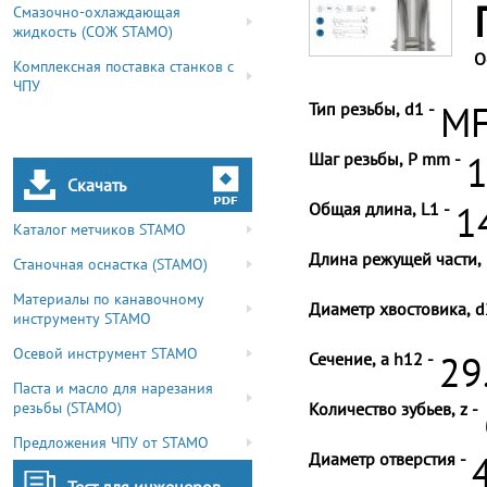
Смазочно-охлаждающая
жидкость (СОЖ STAMO)
О
Комплексная поставка станков с
ЧПУ
Тип резьбы, d1 -
MF
Шаг резьбы, P mm -
1
Скачать
Общая длина, L1 -
1
Каталог метчиков STAMO
Длина режущей части, 
Станочная оснастка (STAMO)
Материалы по канавочному
Диаметр хвостовика, d
инструменту STAMO
Осевой инструмент STAMO
Сечение, a h12 -
29
Паста и масло для нарезания
резьбы (STAMO)
Количество зубьев, z -
Предложения ЧПУ от STAMO
Диаметр отверстия -