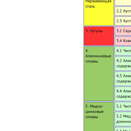
Нержавеющая
сталь
2.2 Аус
2.3 Аус
3. Чугуны
3.1 Сер
3.4 Ков
4.
4.1 Чи
Алюминиевые
4.2 Алю
сплавы
содержа
4.3 Алю
содерж
4.4 Алю
содерж
5. Медно-
5.1 Чис
цинковые
5.2 Мед
сплавы
длинно