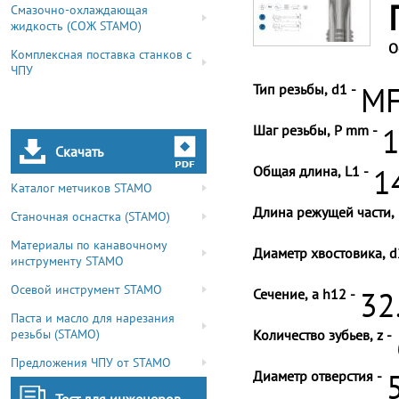
Смазочно-охлаждающая
жидкость (СОЖ STAMO)
О
Комплексная поставка станков с
ЧПУ
Тип резьбы, d1 -
MF
Шаг резьбы, P mm -
1
Скачать
Общая длина, L1 -
1
Каталог метчиков STAMO
Длина режущей части, 
Станочная оснастка (STAMO)
Материалы по канавочному
Диаметр хвостовика, d
инструменту STAMO
Осевой инструмент STAMO
Сечение, a h12 -
32
Паста и масло для нарезания
резьбы (STAMO)
Количество зубьев, z -
Предложения ЧПУ от STAMO
Диаметр отверстия -