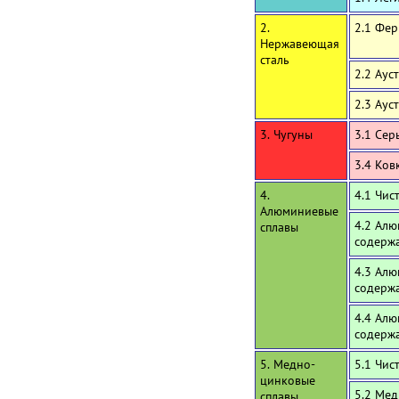
2.
2.1 Фе
Нержавеющая
сталь
2.2 Аус
2.3 Аус
3. Чугуны
3.1 Сер
3.4 Ков
4.
4.1 Чи
Алюминиевые
4.2 Алю
сплавы
содержа
4.3 Алю
содерж
4.4 Алю
содерж
5. Медно-
5.1 Чис
цинковые
5.2 Мед
сплавы