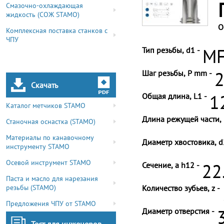
Смазочно-охлаждающая
жидкость (СОЖ STAMO)
О
Комплексная поставка станков с
ЧПУ
Тип резьбы, d1 -
MF
Шаг резьбы, P mm -
2
Скачать
Общая длина, L1 -
1
Каталог метчиков STAMO
Длина режущей части, 
Станочная оснастка (STAMO)
Материалы по канавочному
Диаметр хвостовика, d
инструменту STAMO
Осевой инструмент STAMO
Сечение, a h12 -
22
Паста и масло для нарезания
резьбы (STAMO)
Количество зубьев, z -
Предложения ЧПУ от STAMO
Диаметр отверстия -