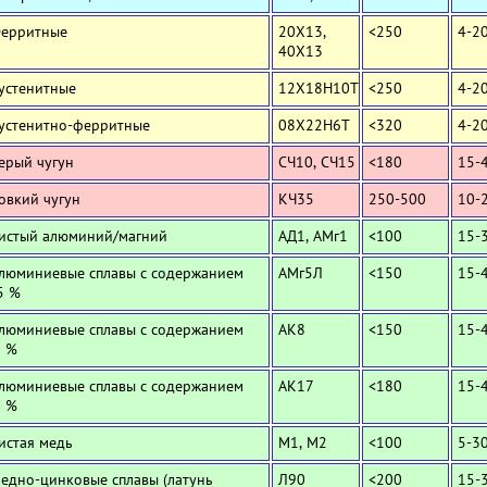
Ферритные
20Х13,
<250
4-2
40Х13
Аустенитные
12Х18Н10Т
<250
4-2
Аустенитно-ферритные
08Х22Н6Т
<320
4-2
Серый чугун
СЧ10, СЧ15
<180
15-
Ковкий чугун
КЧ35
250-500
10-
Чистый алюминий/магний
АД1, АМг1
<100
15-
Алюминиевые сплавы с содержанием
АМг5Л
<150
15-
5 %
Алюминиевые сплавы с содержанием
АК8
<150
15-
0 %
Алюминиевые сплавы с содержанием
АК17
<180
15-
2 %
Чистая медь
М1, М2
<100
5-3
Медно-цинковые сплавы (латунь
Л90
<200
15-