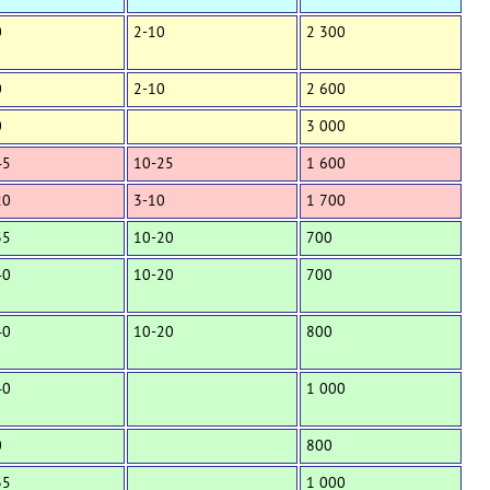
0
2-10
2 300
0
2-10
2 600
0
3 000
45
10-25
1 600
20
3-10
1 700
35
10-20
700
40
10-20
700
40
10-20
800
40
1 000
0
800
35
1 000