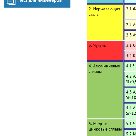
Тест для инженеров
2. Нержавеющая
2.1 
сталь
2.2 
2.3 
3. Чугуны
3.1 
3.4 
4. Алюминиевые
4.1 
сплавы
4.2 
Si<0,
4.3 
Si<1
4.4 
Si>1
5. Медно-
5.1 
цинковые сплавы
5.2 