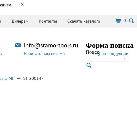
×
нением.
0
и
Дилерам
Контакты
Скачать каталоги
info@stamo-tools.ru
Форма поиска
Поиск
Написать нам письмо
FAQ по продукции
ок
шага MF
ST 200147