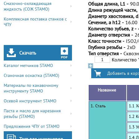
Смазочно-охлаждающая
Общая длина, L1 -
90.
жидкость (СОЖ STAMO)
Длина режущей части, 
Диаметр хвостовика, d
Комплексная поставка станков с
Сечение, a h12 -
16.00
ЧПУ
Количество зубьев, z -
Диаметр отверстия -
2
Класс точности -
ISO2
Глубина резьбы -
2xD
Скачать
Тип отверстия -
Сквоз
Количество
Каталог метчиков STAMO
Станочная оснастка (STAMO)
Материалы по канавочному
Название
инструменту STAMO
Осевой инструмент STAMO
1. Сталь
1.1 
Паста и масло для нарезания
резьбы (STAMO)
1.2 
Предложения ЧПУ от STAMO
1.3 
1.4 