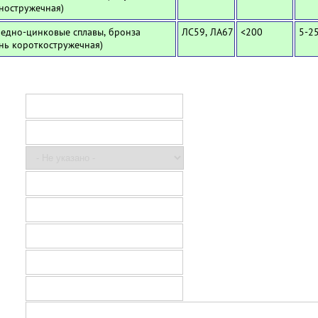
ностружечная)
Медно-цинковые сплавы, бронза
ЛС59, ЛА67
<200
5-2
унь короткостружечная)