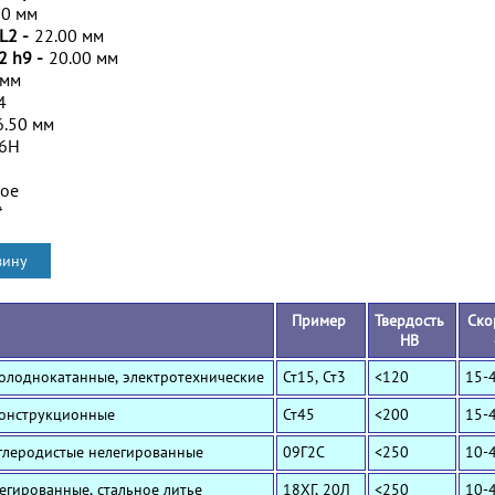
00 мм
L2 -
22.00 мм
2 h9 -
20.00 мм
 мм
4
6.50 мм
/6H
ное
*
Пример
Твердость
Ско
HB
Холоднокатанные, электротехнические
Ст15, Ст3
<120
15-
Конструкционные
Ст45
<200
15-
Углеродистые нелегированные
09Г2С
<250
10-
Легированные, стальное литье
18ХГ, 20Л
<250
10-