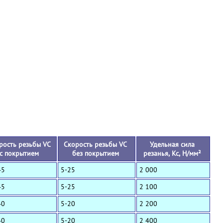
+
рость резьбы VC
Скорость резьбы VC
Удельная сила
с покрытием
без покрытием
резанья, Кс, Н/мм²
45
5-25
2 000
45
5-25
2 100
40
5-20
2 200
40
5-20
2 400