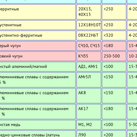
Ферритные
20Х13,
<250
4-2
40Х13
Аустенитные
12Х18Н10Т
<250
4-2
Аустенитно-ферритные
08Х22Н6Т
<320
4-2
Серый чугун
СЧ10, СЧ15
<180
15-
Ковкий чугун
КЧ35
250-500
10-
Чистый алюминий/магний
АД1, АМг1
<100
15-
Алюминиевые сплавы с содержанием
АМг5Л
<150
15-
5 %
Алюминиевые сплавы с содержанием
АК8
<150
15-
0 %
Алюминиевые сплавы с содержанием
АК17
<180
15-
2 %
Чистая медь
М1, М2
<100
5-3
Медно-цинковые сплавы (латунь
Л90
<200
15-