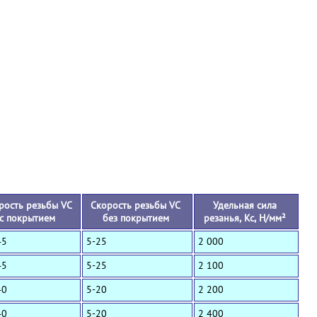
+
рость резьбы VC
Скорость резьбы VC
Удельная сила
с покрытием
без покрытием
резанья, Кс, Н/мм²
45
5-25
2 000
45
5-25
2 100
40
5-20
2 200
40
5-20
2 400