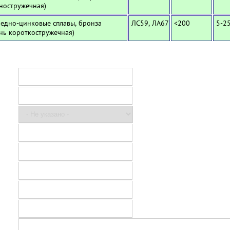
ностружечная)
Медно-цинковые сплавы, бронза
ЛС59, ЛА67
<200
5-2
унь короткостружечная)