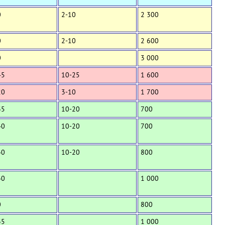
0
2-10
2 300
0
2-10
2 600
0
3 000
45
10-25
1 600
20
3-10
1 700
35
10-20
700
40
10-20
700
40
10-20
800
40
1 000
0
800
35
1 000