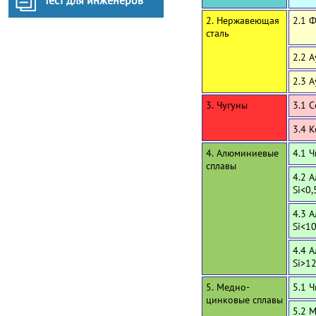
Тест для инженеров
2. Нержавеющая
2.1 
сталь
2.2 
2.3 
3. Чугуны
3.1 
3.4 
4. Алюминиевые
4.1 
сплавы
4.2 
Si<0,
4.3 
Si<1
4.4 
Si>1
5. Медно-
5.1 
цинковые сплавы
5.2 