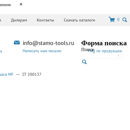
×
нением.
0
и
Дилерам
Контакты
Скачать каталоги
info@stamo-tools.ru
Форма поиска
Поиск
Написать нам письмо
FAQ по продукции
ок
шага MF
ST 200137