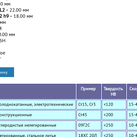
00 мм
L2 -
22.00 мм
2 h9 -
18.00 мм
 мм
4
0.00 мм
/6H
ное
*
Пример
Твердость
Ско
HB
Холоднокатанные, электротехнические
Ст15, Ст3
<120
15-
Конструкционные
Ст45
<200
15-
Углеродистые нелегированные
09Г2С
<250
10-
Легированные, стальное литье
18ХГ, 20Л
<250
10-