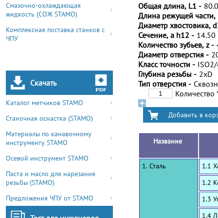
Смазочно-охлаждающая
Общая длина, L1 -
80.
жидкость (СОЖ STAMO)
Длина режущей части, 
Диаметр хвостовика, d
Комплексная поставка станков с
Сечение, a h12 -
14.50
ЧПУ
Количество зубьев, z -
Диаметр отверстия -
2
Класс точности -
ISO2
Глубина резьбы -
2xD
Скачать
Тип отверстия -
Сквоз
Количество
Каталог метчиков STAMO
Станочная оснастка (STAMO)
Материалы по канавочному
Название
инструменту STAMO
Осевой инструмент STAMO
1. Сталь
1.1 
Паста и масло для нарезания
резьбы (STAMO)
1.2 
Предложения ЧПУ от STAMO
1.3 
1.4 