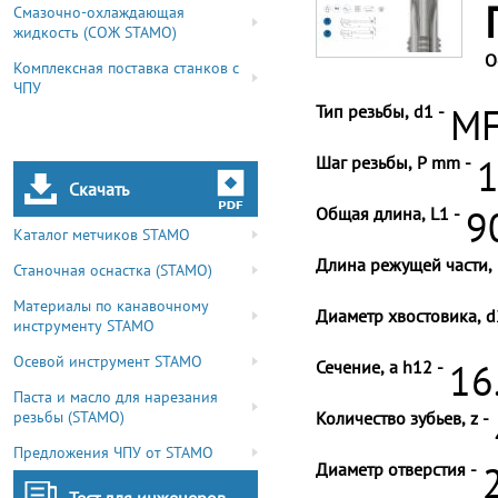
Смазочно-охлаждающая
жидкость (СОЖ STAMO)
О
Комплексная поставка станков с
ЧПУ
Тип резьбы, d1 -
MF
Шаг резьбы, P mm -
1
Скачать
Общая длина, L1 -
9
Каталог метчиков STAMO
Длина режущей части, 
Станочная оснастка (STAMO)
Материалы по канавочному
Диаметр хвостовика, d
инструменту STAMO
Осевой инструмент STAMO
Сечение, a h12 -
16
Паста и масло для нарезания
резьбы (STAMO)
Количество зубьев, z -
Предложения ЧПУ от STAMO
Диаметр отверстия -