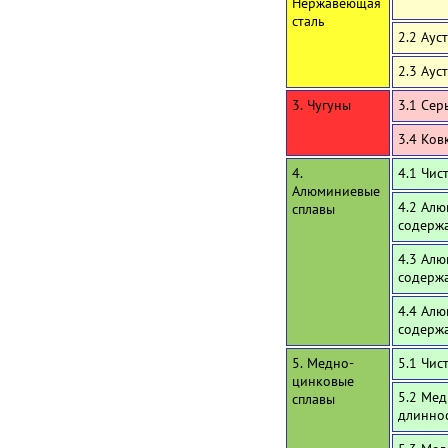
Нержавеющая
сталь
2.2 Аус
2.3 Аус
3. Чугуны
3.1 Сер
3.4 Ков
4.
4.1 Чи
Алюминиевые
4.2 Алю
сплавы
содержа
4.3 Алю
содерж
4.4 Алю
содерж
5. Медно-
5.1 Чис
цинковые
5.2 Мед
сплавы
длинно