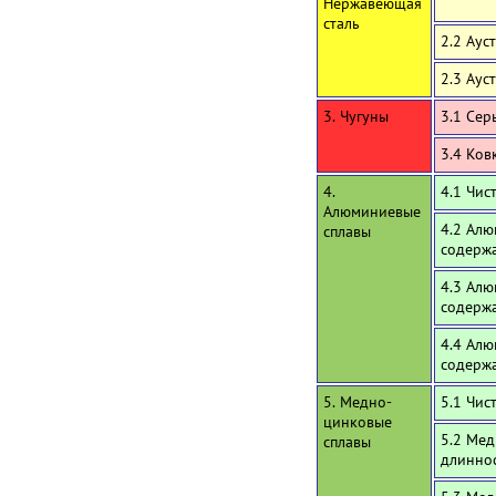
Нержавеющая
сталь
2.2 Аус
2.3 Аус
3. Чугуны
3.1 Сер
3.4 Ков
4.
4.1 Чи
Алюминиевые
4.2 Алю
сплавы
содержа
4.3 Алю
содерж
4.4 Алю
содерж
5. Медно-
5.1 Чис
цинковые
5.2 Мед
сплавы
длинно