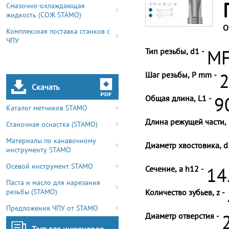
Смазочно-охлаждающая
жидкость (СОЖ STAMO)
О
Комплексная поставка станков с
ЧПУ
Тип резьбы, d1 -
MF
Шаг резьбы, P mm -
2
Скачать
Общая длина, L1 -
9
Каталог метчиков STAMO
Длина режущей части, 
Станочная оснастка (STAMO)
Материалы по канавочному
Диаметр хвостовика, d
инструменту STAMO
Осевой инструмент STAMO
Сечение, a h12 -
14
Паста и масло для нарезания
резьбы (STAMO)
Количество зубьев, z -
Предложения ЧПУ от STAMO
Диаметр отверстия -