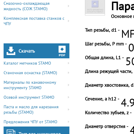
Пар
Смазочно-охлаждающая
жидкость (СОЖ STAMO)
Основное 
Комплексная поставка станков с
ЧПУ
Тип резьбы, d1 -
MF
Шаг резьбы, P mm -
0
Скачать
Общая длина, L1 -
5
Каталог метчиков STAMO
Длина режущей части, 
Станочная оснастка (STAMO)
Материалы по канавочному
Диаметр хвостовика, d
инструменту STAMO
Осевой инструмент STAMO
Сечение, a h12 -
4.
Паста и масло для нарезания
резьбы (STAMO)
Количество зубьев, z -
Предложения ЧПУ от STAMO
Диаметр отверстия -