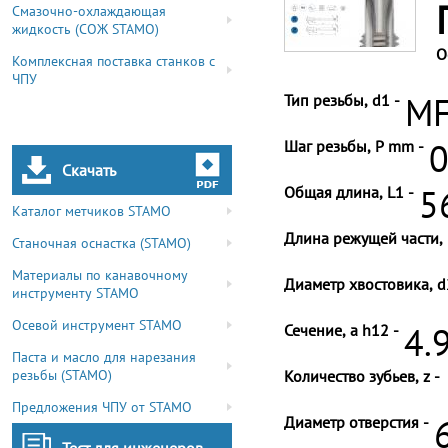
Смазочно-охлаждающая
жидкость (СОЖ STAMO)
О
Комплексная поставка станков с
ЧПУ
Тип резьбы, d1 -
MF
Шаг резьбы, P mm -
0
Скачать
Общая длина, L1 -
5
Каталог метчиков STAMO
Длина режущей части, 
Станочная оснастка (STAMO)
Материалы по канавочному
Диаметр хвостовика, d
инструменту STAMO
Осевой инструмент STAMO
Сечение, a h12 -
4.
Паста и масло для нарезания
резьбы (STAMO)
Количество зубьев, z -
Предложения ЧПУ от STAMO
Диаметр отверстия -