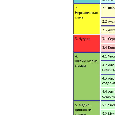
2.
2.1 Фе
Нержавеющая
сталь
2.2 Аус
2.3 Аус
3. Чугуны
3.1 Сер
3.4 Ков
4.
4.1 Чи
Алюминиевые
4.2 Алю
сплавы
содержа
4.3 Алю
содерж
4.4 Алю
содерж
5. Медно-
5.1 Чис
цинковые
5.2 Мед
сплавы