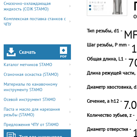
Смазочно-охлаждающая
жидкость (СОЖ STAMO)
О
Комплексная поставка станков с
ЧПУ
Тип резьбы, d1 -
MF
Шаг резьбы, P mm -
1
Скачать
Общая длина, L1 -
7
Каталог метчиков STAMO
Длина режущей части, 
Станочная оснастка (STAMO)
Материалы по канавочному
Диаметр хвостовика, d
инструменту STAMO
Осевой инструмент STAMO
Сечение, a h12 -
7.
Паста и масло для нарезания
резьбы (STAMO)
Количество зубьев, z -
Предложения ЧПУ от STAMO
Диаметр отверстия -