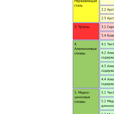
Нержавеющая
сталь
2.2 Аус
2.3 Аус
3. Чугуны
3.1 Сер
3.4 Ков
4.
4.1 Чи
Алюминиевые
4.2 Алю
сплавы
содержа
4.3 Алю
содерж
4.4 Алю
содерж
5. Медно-
5.1 Чис
цинковые
5.2 Мед
сплавы
длинно