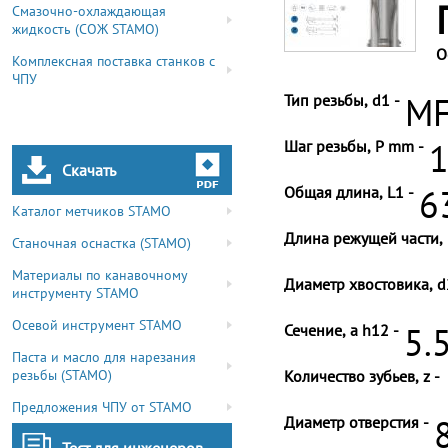
Смазочно-охлаждающая
жидкость (СОЖ STAMO)
О
Комплексная поставка станков с
ЧПУ
Тип резьбы, d1 -
MF
Шаг резьбы, P mm -
1
Скачать
Общая длина, L1 -
6
Каталог метчиков STAMO
Длина режущей части, 
Станочная оснастка (STAMO)
Материалы по канавочному
Диаметр хвостовика, d
инструменту STAMO
Осевой инструмент STAMO
Сечение, a h12 -
5.
Паста и масло для нарезания
резьбы (STAMO)
Количество зубьев, z -
Предложения ЧПУ от STAMO
Диаметр отверстия -