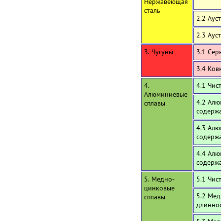
Нержавеющая
сталь
2.2 Аус
2.3 Аус
3. Чугуны
3.1 Сер
3.4 Ков
4.
4.1 Чи
Алюминиевые
4.2 Алю
сплавы
содержа
4.3 Алю
содерж
4.4 Алю
содерж
5. Медно-
5.1 Чис
цинковые
5.2 Мед
сплавы
длинно