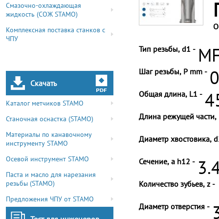
Смазочно-охлаждающая
жидкость (СОЖ STAMO)
О
Комплексная поставка станков с
ЧПУ
Тип резьбы, d1 -
MF
Шаг резьбы, P mm -
0
Скачать
Общая длина, L1 -
4
Каталог метчиков STAMO
Длина режущей части, 
Станочная оснастка (STAMO)
Материалы по канавочному
Диаметр хвостовика, d
инструменту STAMO
Осевой инструмент STAMO
Сечение, a h12 -
3.
Паста и масло для нарезания
резьбы (STAMO)
Количество зубьев, z -
Предложения ЧПУ от STAMO
Диаметр отверстия -