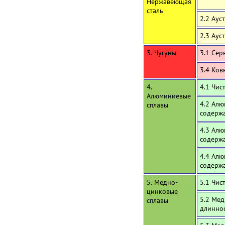
Нержавеющая
сталь
2.2 Аус
2.3 Аус
3. Чугуны
3.1 Сер
3.4 Ков
4.
4.1 Чи
Алюминиевые
4.2 Алю
сплавы
содержа
4.3 Алю
содерж
4.4 Алю
содерж
5. Медно-
5.1 Чис
цинковые
5.2 Мед
сплавы
длинно