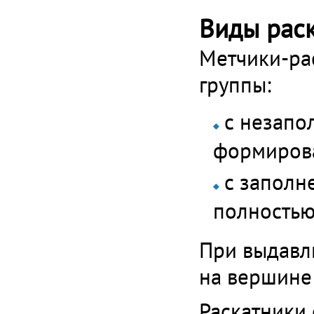
Виды рас
Метчики-ра
группы:
с незапо
формирова
с заполн
полностью
При выдавл
на вершине 
Раскатники