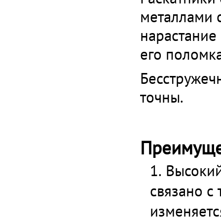
металлами с
нарастание 
его поломка
Бесстружеч
точны.
Преимуще
Высокий
связано с
изменяется