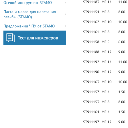
ST911183
MF 14
11.00
Осевой инструмент STAMO
Паста и масло для нарезания
ST911154
MF 8
8.00
резьбы (STAMO)
ST911162
MF 10
10.00
Предложения ЧПУ от STAMO
ST911161
MF 8
8.00
Тест для инженеров
ST911158
MF 5
6.00
ST911188
MF 12
9.00
ST911192
MF 14
11.00
ST911190
MF 12
9.00
ST911163
MF 10
10.00
ST911157
MF 4
4.50
ST911153
MF 8
8.00
ST911164
MF 4
4.50
ST911197
MF 12
9.00