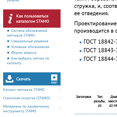
резьбы
стружка, и, соот
ее отведения.
Как пользоваться
каталогом STAMO
Проектирование
производится в 
Система обозначений
метчиков STAMO
ГОСТ 18842-
Специальные решения
Условные обозначения
ГОСТ 18843-
Форма запроса
ГОСТ 18844-
Как выбрать метчик по
каталогу
Скачать
Каталог метчиков STAMO
Заголовок
Тип
Диа
Станочная оснастка (STAMO)
резьбы,
хвост
d1
d2 h9
Материалы по канавочному
инструменту STAMO