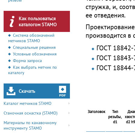
резьбы
стружка, и, соот
ее отведения.
Как пользоваться
каталогом STAMO
Проектирование
производится в 
Система обозначений
метчиков STAMO
ГОСТ 18842-
Специальные решения
Условные обозначения
ГОСТ 18843-
Форма запроса
ГОСТ 18844-
Как выбрать метчик по
каталогу
Скачать
Каталог метчиков STAMO
Заголовок
Тип
Диа
Станочная оснастка (STAMO)
резьбы,
хвост
d1
d2 h9
Материалы по канавочному
инструменту STAMO