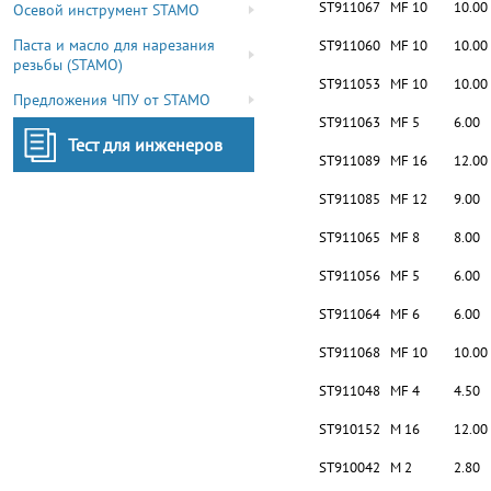
ST911067
MF 10
10.00
Осевой инструмент STAMO
Паста и масло для нарезания
ST911060
MF 10
10.00
резьбы (STAMO)
ST911053
MF 10
10.00
Предложения ЧПУ от STAMO
ST911063
MF 5
6.00
Тест для инженеров
ST911089
MF 16
12.00
ST911085
MF 12
9.00
ST911065
MF 8
8.00
ST911056
MF 5
6.00
ST911064
MF 6
6.00
ST911068
MF 10
10.00
ST911048
MF 4
4.50
ST910152
M 16
12.00
ST910042
M 2
2.80