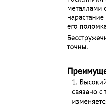
металлами с
нарастание 
его поломка
Бесстружеч
точны.
Преимуще
Высокий
связано с
изменяется