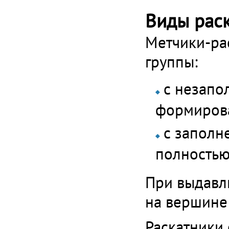
Виды рас
Метчики-ра
группы:
с незапо
формирова
с заполн
полностью
При выдавл
на вершине 
Раскатники