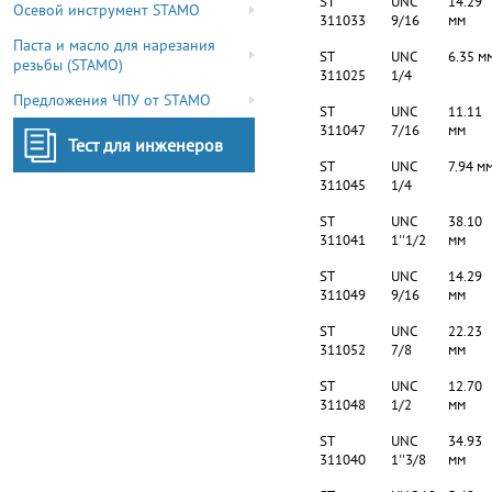
ST
UNC
14.29
Осевой инструмент STAMO
311033
9/16
мм
Паста и масло для нарезания
ST
UNC
6.35 м
резьбы (STAMO)
311025
1/4
Предложения ЧПУ от STAMO
ST
UNC
11.11
311047
7/16
мм
Тест для инженеров
ST
UNC
7.94 м
311045
1/4
ST
UNC
38.10
311041
1''1/2
мм
ST
UNC
14.29
311049
9/16
мм
ST
UNC
22.23
311052
7/8
мм
ST
UNC
12.70
311048
1/2
мм
ST
UNC
34.93
311040
1''3/8
мм