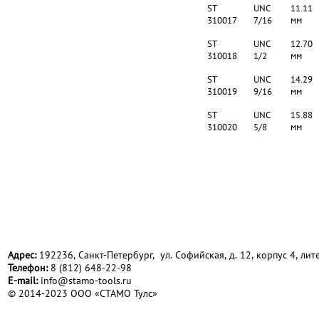
ST
UNC
11.11
310017
7/16
мм
ST
UNC
12.70
310018
1/2
мм
ST
UNC
14.29
310019
9/16
мм
ST
UNC
15.88
310020
5/8
мм
Адрес:
192236, Санкт-Петербург, ул. Софийская, д. 12, корпус 4, лите
Телефон:
8 (812) 648-22-98
Е-mail:
info@stamo-tools.ru
© 2014-2023 ООО «СТАМО Тулс»