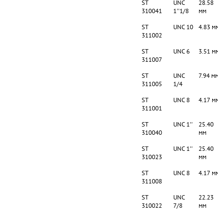
ST
UNC
28.58
310041
1''1/8
мм
ST
UNC 10
4.83 м
311002
ST
UNC 6
3.51 м
311007
ST
UNC
7.94 м
311005
1/4
ST
UNC 8
4.17 м
311001
ST
UNC 1''
25.40
310040
мм
ST
UNC 1''
25.40
310023
мм
ST
UNC 8
4.17 м
311008
ST
UNC
22.23
310022
7/8
мм