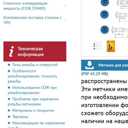
Смазочно-охлаждающая
жидкость (СОЖ STAMO)
Комплексная поставка станков с
ЧПУ
Техническая
информация
Типы резьбы и отверстий
Метчики для ре
Особенности
(PDF 65.29 МБ)
резьбонарезания, точность
распространены 
резьбы
Эти метчики им
Использование СОЖ при
резьбонарезании
при необходимос
Проблемы при нарезании
изготовлении фо
резьбы метчиками
Материалы и покрытия
схожего оборудо
Термины
наличии на наше
Рекомендации по нарезанию