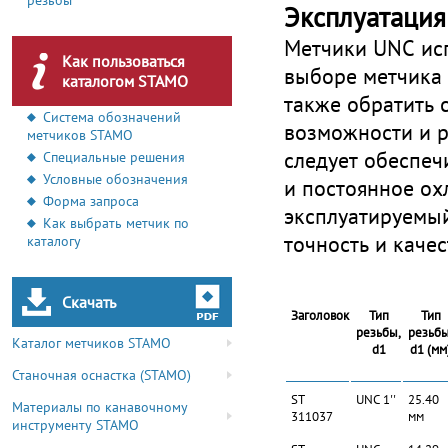
резьбы
Эксплуатация
Метчики UNC исп
Как пользоваться
выборе метчика 
каталогом STAMO
также обратить 
Система обозначений
возможности и 
метчиков STAMO
следует обеспеч
Специальные решения
Условные обозначения
и постоянное ох
Форма запроса
эксплуатируемый
Как выбрать метчик по
точность и каче
каталогу
Скачать
Заголовок
Тип
Тип
резьбы,
резьбы
Каталог метчиков STAMO
d1
d1 (мм
Станочная оснастка (STAMO)
ST
UNC 1''
25.40
Материалы по канавочному
311037
мм
инструменту STAMO