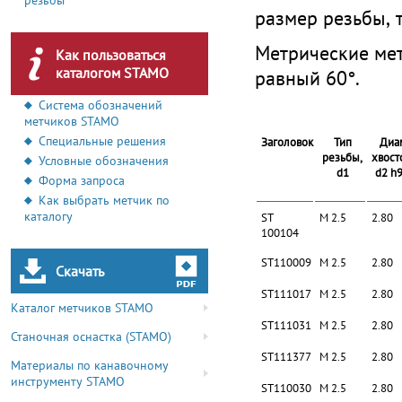
резьбы
размер резьбы, т
Метрические мет
Как пользоваться
каталогом STAMO
равный 60°.
Система обозначений
метчиков STAMO
Специальные решения
Заголовок
Тип
Диа
резьбы,
хвост
Условные обозначения
d1
d2 h9
Форма запроса
Как выбрать метчик по
каталогу
ST
M 2.5
2.80
100104
ST110009
M 2.5
2.80
Скачать
ST111017
M 2.5
2.80
Каталог метчиков STAMO
ST111031
M 2.5
2.80
Станочная оснастка (STAMO)
ST111377
M 2.5
2.80
Материалы по канавочному
инструменту STAMO
ST110030
M 2.5
2.80