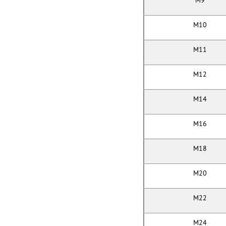
M9
M10
M11
M12
M14
M16
M18
M20
M22
M24