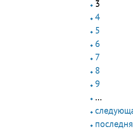
3
4
5
6
7
8
9
…
следующа
последня