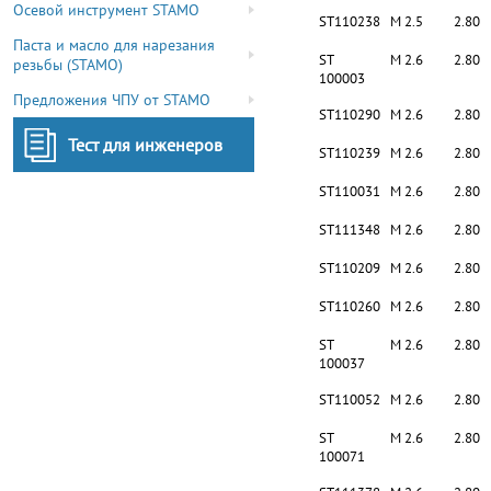
Осевой инструмент STAMO
ST110238
M 2.5
2.80
Паста и масло для нарезания
ST
M 2.6
2.80
резьбы (STAMO)
100003
Предложения ЧПУ от STAMO
ST110290
M 2.6
2.80
Тест для инженеров
ST110239
M 2.6
2.80
ST110031
M 2.6
2.80
ST111348
M 2.6
2.80
ST110209
M 2.6
2.80
ST110260
M 2.6
2.80
ST
M 2.6
2.80
100037
ST110052
M 2.6
2.80
ST
M 2.6
2.80
100071