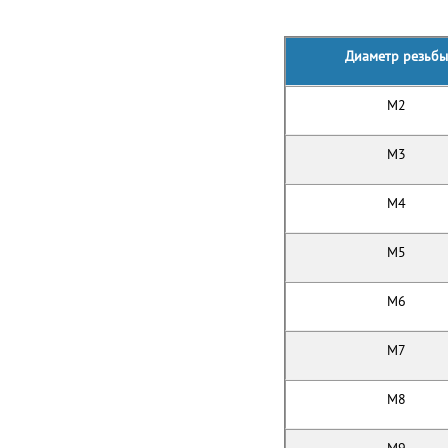
Д
иаметр резьбы
M2
M3
M4
M5
M6
M7
M8