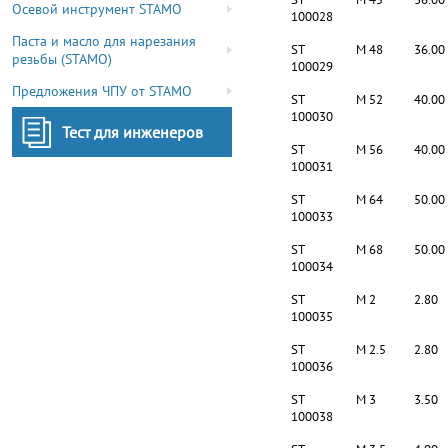
Осевой инструмент STAMO
100028
Паста и масло для нарезания
ST
M 48
36.00
резьбы (STAMO)
100029
Предложения ЧПУ от STAMO
ST
M 52
40.00
100030
Тест для инженеров
ST
M 56
40.00
100031
ST
M 64
50.00
100033
ST
M 68
50.00
100034
ST
M 2
2.80
100035
ST
M 2.5
2.80
100036
ST
M 3
3.50
100038