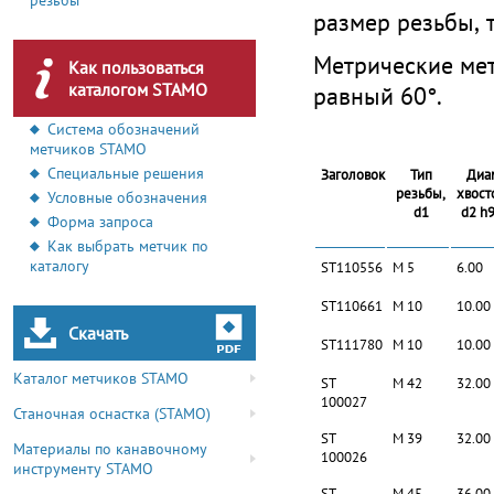
резьбы
размер резьбы, т
Метрические мет
Как пользоваться
каталогом STAMO
равный 60°.
Система обозначений
метчиков STAMO
Специальные решения
Заголовок
Тип
Диа
резьбы,
хвост
Условные обозначения
d1
d2 h9
Форма запроса
Как выбрать метчик по
каталогу
ST110556
M 5
6.00
ST110661
M 10
10.00
Скачать
ST111780
M 10
10.00
Каталог метчиков STAMO
ST
M 42
32.00
100027
Станочная оснастка (STAMO)
ST
M 39
32.00
Материалы по канавочному
100026
инструменту STAMO
ST
M 45
36.00