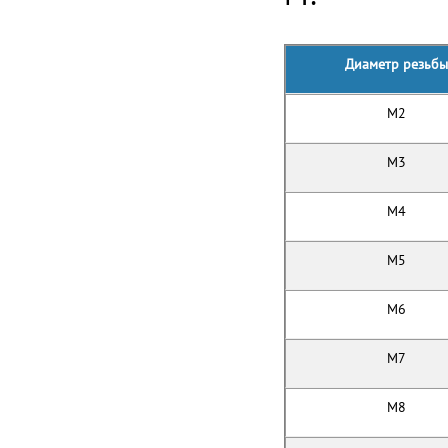
Д
иаметр резьбы
M2
M3
M4
M5
M6
M7
M8