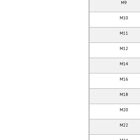
M9
M10
M11
M12
M14
M16
M18
M20
M22