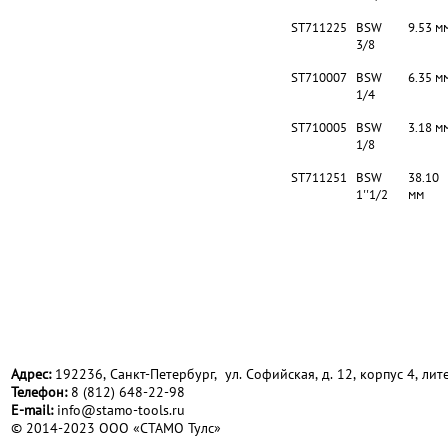
ST711225
BSW
9.53 м
3/8
ST710007
BSW
6.35 м
1/4
ST710005
BSW
3.18 м
1/8
ST711251
BSW
38.10
1''1/2
мм
Адрес:
192236, Санкт-Петербург, ул. Софийская, д. 12, корпус 4, лите
Телефон:
8 (812) 648-22-98
Е-mail:
info@stamo-tools.ru
© 2014-2023 ООО «СТАМО Тулс»