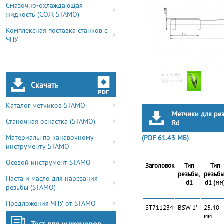
Смазочно-охлаждающая
жидкость (СОЖ STAMO)
Комплексная поставка станков с
ЧПУ
Скачать
Каталог метчиков STAMO
Метчики для ре
Станочная оснастка (STAMO)
Rd
Материалы по канавочному
(PDF 61.43 МБ)
инструменту STAMO
Осевой инструмент STAMO
Заголовок
Тип
Тип
резьбы,
резьбы
Паста и масло для нарезания
d1
d1 (мм
резьбы (STAMO)
Предложения ЧПУ от STAMO
ST711234
BSW 1''
25.40
мм