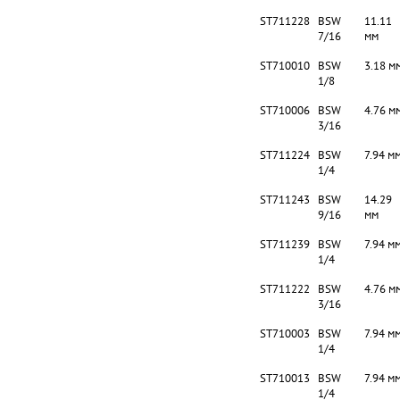
ST711228
BSW
11.11
7/16
мм
ST710010
BSW
3.18 м
1/8
ST710006
BSW
4.76 м
3/16
ST711224
BSW
7.94 м
1/4
ST711243
BSW
14.29
9/16
мм
ST711239
BSW
7.94 м
1/4
ST711222
BSW
4.76 м
3/16
ST710003
BSW
7.94 м
1/4
ST710013
BSW
7.94 м
1/4